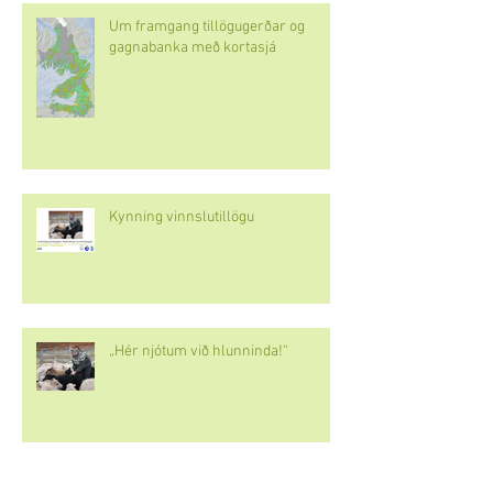
Um framgang tillögugerðar og
gagnabanka með kortasjá
Kynning vinnslutillögu
„Hér njótum við hlunninda!“
Loforð um upplifun og markmið til