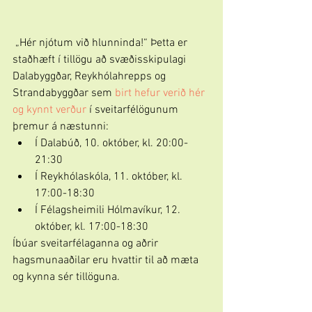
 „Hér njótum við hlunninda!“ Þetta er 
staðhæft í tillögu að svæðisskipulagi 
Dalabyggðar, Reykhólahrepps og 
Strandabyggðar sem 
birt hefur verið hér 
og kynnt verður 
í sveitarfélögunum 
þremur á næstunni: 
Í Dalabúð, 10. október, kl. 20:00-
21:30  
Í Reykhólaskóla, 11. október, kl. 
17:00-18:30  
Í Félagsheimili Hólmavíkur, 12. 
október, kl. 17:00-18:30 
Íbúar sveitarfélaganna og aðrir 
hagsmunaaðilar eru hvattir til að mæta 
og kynna sér tillöguna.