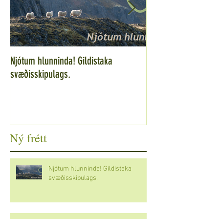
Njótum hlunninda! Gildistaka
Staðarandi og ferða
svæðisskipulags.
á súpufundi í Króks
Ný frétt
Njótum hlunninda! Gildistaka
svæðisskipulags.